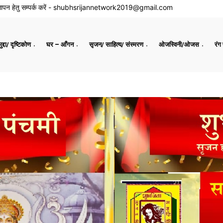
ापन हेतु सम्पर्क करें -
shubhsrijannetwork2019@gmail.com
द्दा/ दृष्टिकोण
घर – आँगन
सृजन/ साहित्य/ संस्मरण
ओजस्विनी/ओजस
रंग