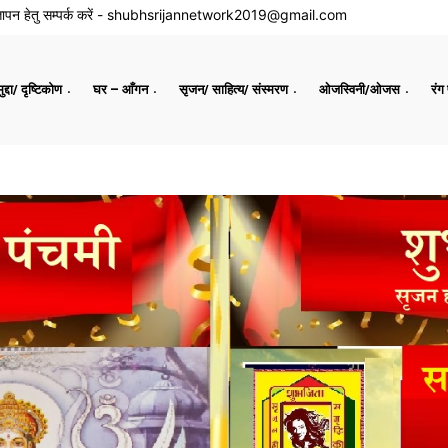
ापन हेतु सम्पर्क करें -
shubhsrijannetwork2019@gmail.com
द्दा/ दृष्टिकोण
घर – आँगन
सृजन/ साहित्य/ संस्मरण
ओजस्विनी/ओजस
रंग