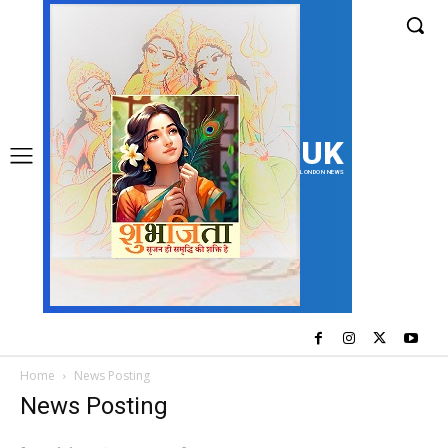
UK
LONDON NEWS
Home
News Posting
News Posting