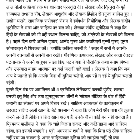
पधारो महारे देश’ सेशन में उन्होंने ‘पधारो म्हारे देश’ से लेकर ‘जद देखूं बन्ना री
लाल पीली अंखिया’ तक पर शानदार प्रस्तुति दी। लेखक और त्रिपुरा के पूर्व
राज्यपाल तथागत रॉय, लेखक आशुतोष और लेखक हिंडोल सेनगुप्ता शामिल हुए ।
उद्योग घराने, सामाजिक सरोकार’ सेशन में हर्षवर्धन नियोतिया और लेखक संदीप
भुटोरिया ने भाषा और साहित्य पर बात की। लेखक संदीप भूतोड़िया ने कहा कि
हिंदी के लेखकों को भी वही स्थान मिलना चाहिए, जो अंग्रेजी के लेखकों को मिलता
है। पहले दिन कवि अनिल पुष्कर, आनंद गुप्ता और कवयित्री मुन्नी गुप्ता, पूनम
सोनछात्रा ने शिरकत की। ‘क्योंकि कविता जरुरी है…’ सत्र में सभी ने अपनी-
अपनी रचनाओं से अपनी बात रखी। पौराणिक कथाकार, लेखक और वक्ता देवदत्त
पटनायक ने अपने अनुभव साझा किए. पटनायक ने पौराणिक कथा बनाम मिथ्या
और उपन्यास बनाम आख्यान पर कई जरूरी बातें बताई। लेखक ने कहा कि जब
आप ये जानते हो कि आपके बिना भी दुनिया चलेगी. आप रहें न रहें ये दुनिया चलती
रहेगी।
दूसरे द‍िन मंच पर आमंत्रित थी 4 प्रत‍िष्ठ‍ित लेख‍िकाएं पल्लवी पुंडीर, शारदा
बनर्जी इतु सिंह और उमा झुनझुनवाला. तीनों ने ‘सोशल मीडिया के दौर में हिंदी
कहानी का संकट’ पर अपने व‍िचार रखे। साहित्य आजतक’ के कार्यक्रम में
उस्ताद राशिद अली खान के बेटे अरमान ने कहा कि लोग मेरी और पापा की तुलना
करने लगते हैं लेकिन राशिद खान अलग हैं, उनके जैसा कोई बन नहीं सकता है।
प्रियंकर पालीवाल ने कहा कि चाहे जितना संकट और कठिनाइयां आएं साहित्य
रहेगा, हम इसको बचाएंगे’। प्रो. अमरनाथ शर्मा ने कहा कि बिना पढ़े ठीक साहित्य
नहीं रचा जा सकता है, अगर साहित्यकार दुनिया को समझेगा नहीं, तो क्या