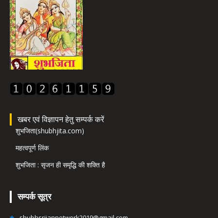
खबर एवं विज्ञापन हेतु सम्पर्क करें
शुभजिता(shubhjita.com)
महत्वपूर्ण लिंक
शुभजिता : सृजन ही समृद्धि की शक्ति है
सम्पर्क सूत्र
shubhsrijannetwork2019@gmail.com