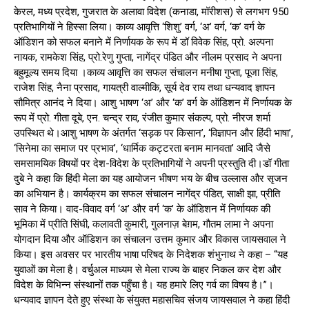
केरल, मध्य प्रदेश, गुजरात के अलावा विदेश (कनाडा, मॉरीशस) से लगभग 950
प्रतिभागियों ने हिस्सा लिया। काव्य आवृत्ति ‘शिशु’ वर्ग, ‘अ’ वर्ग, ‘क’ वर्ग के
ऑडिशन को सफल बनाने में निर्णायक के रूप में डॉ विवेक सिंह, प्रो. अल्पना
नायक, रामकेश सिंह, प्रो.रेणु गुप्ता, नागेंद्र पंडित और नीलम प्रसाद ने अपना
बहुमूल्य समय दिया ।काव्य आवृत्ति का सफल संचालन मनीषा गुप्ता, पूजा सिंह,
राजेश सिंह, नैना प्रसाद, गायत्री वाल्मीकि, सूर्य देव राय तथा धन्यवाद ज्ञापन
सौमित्र आनंद ने दिया। आशु भाषण ‘अ’ और ‘क’ वर्ग के ऑडिशन में निर्णायक के
रूप में प्रो. गीता दूबे, एन. चन्द्र राव, रंजीत कुमार संकल्प, प्रो. नीरज शर्मा
उपस्थित थे।आशु भाषण के अंतर्गत ‘सड़क पर किसान’, ‘विज्ञापन और हिंदी भाषा’,
‘सिनेमा का समाज पर प्रभाव’, ‘धार्मिक कट्टरता बनाम मानवता’ आदि जैसे
समसामयिक विषयों पर देश-विदेश के प्रतिभागियों ने अपनी प्रस्तुति दी।डॉ गीता
दुबे ने कहा कि हिंदी मेला का यह आयोजन भीषण भय के बीच उल्लास और सृजन
का अभियान है। कार्यक्रम का सफल संचालन नागेंद्र पंडित, साक्षी झा, प्रीति
साव ने किया। वाद-विवाद वर्ग ‘अ’ और वर्ग ‘क’ के ऑडिशन में निर्णायक की
भूमिका में प्रीति सिंघी, कलावती कुमारी, गुलनाज़ बेग़म, गौतम लामा ने अपना
योगदान दिया और ऑडिशन का संचालन उत्तम कुमार और विकास जायसवाल ने
किया। इस अवसर पर भारतीय भाषा परिषद के निदेशक शंभुनाथ ने कहा – “यह
युवाओं का मेला है। वर्चुअल माध्यम से मेला राज्य के बाहर निकल कर देश और
विदेश के विभिन्न संस्थानों तक पहुँचा है। यह हमारे लिए गर्व का विषय है।”।
धन्यवाद ज्ञापन देते हुए संस्था के संयुक्त महासचिव संजय जायसवाल ने कहा हिंदी