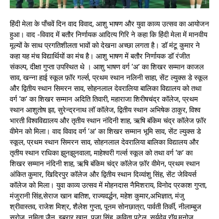
हिंदी मेला के पाँचवें दिन वाद विवाद, आशु भाषण और युवा काव्य उत्सव का आयोजन
हुआ। वाद -विवाद में बतौर निर्णायक आदित्य गिरि ने कहा कि हिंदी मेला में मानवीय
मूल्यों के साथ प्रगतिशीलता भावों को देखना अच्छा लगता है। डॉ मंटू कुमार ने
कहा यह मंच विद्यार्थियों का मंच है। आशु भाषण में बतौर निर्णायक डॉ रंजीत
संकल्प, दीक्षा गुप्ता उपस्थित थे । आशु भाषण वर्ग ‘अ’ का शिखर सम्मान काजल
साव, खन्ना हाई स्कूल फ़ॉर गर्ल्स, प्रथम स्थान नलिनी साहा, सेंट ल्युक्स डे स्कूल
और द्वितीय स्थान सिमरन साव, सोहनलाल देवरालिया बालिका विद्यालय को तथा
वर्ग ‘क’ का शिखर सम्मान अदिति तिवारी, महाराजा शिरीषचंद्र कॉलेज, प्रथम
स्थान आशुतोष झा, सुरेन्द्रनाथ लॉ कॉलेज, द्वितीय स्थान अभिषेक ठाकुर, विश्व
भारती विश्वविद्यालय और तृतीय स्थान नंदिनी शाह, ऋषि बंकिम चंद्र कॉलेज फ़ॉर
वीमेन को मिला। वाद विवाद वर्ग ‘अ’ का शिखर सम्मान भूमि साव, सेंट ल्युक्स डे
स्कूल, प्रथम स्थान सिमरन साव, सोहनलाल देवरालिया बालिका विद्यालय और
तृतीय स्थान राधिका झुनझुनवाला, माहेश्वरी गर्ल्स स्कूल को तथा वर्ग ‘क’ का
शिखर सम्मान नंदिनी शाह, ऋषि बंकिम चंद्र कॉलेज फ़ॉर वीमेन, प्रथम स्थान
अंकित कुमार, खिदिरपुर कॉलेज और द्वितीय स्थान दिव्यांशु सिंह, सेंट जेवियर्स
कॉलेज को मिला। युवा काव्य उत्सव में मोहनदास नैमिशराय, विनोद प्रकाश गुप्ता,
मंजुरानी सिंह,सेराज खान बातिश, राज्यवर्द्धन, महेश कुमार,अभिज्ञात, मंजु
श्रीवास्तव, राजेश मिश्र, शैलेश गुप्ता, पूनम सोनछात्रा, पार्वती तिर्की, नीलाम्बुज
सरोज, नमिता जैन, इबरार खान, पूजा सिंह, कविता पटेल, सूर्यदेव रॉय,मनोज