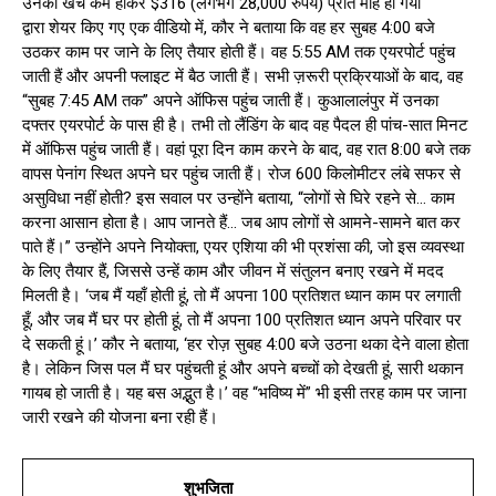
उनका खर्च कम होकर $316 (लगभग 28,000 रुपये) प्रति माह हो गया
द्वारा शेयर किए गए एक वीडियो में, कौर ने बताया कि वह हर सुबह 4:00 बजे
उठकर काम पर जाने के लिए तैयार होती हैं। वह 5:55 AM तक एयरपोर्ट पहुंच
जाती हैं और अपनी फ्लाइट में बैठ जाती हैं। सभी ज़रूरी प्रक्रियाओं के बाद, वह
“सुबह 7:45 AM तक” अपने ऑफिस पहुंच जाती हैं। कुआलालंपुर में उनका
दफ्तर एयरपोर्ट के पास ही है। तभी तो लैंडिंग के बाद वह पैदल ही पांच-सात मिनट
में ऑफिस पहुंच जाती हैं। वहां पूरा दिन काम करने के बाद, वह रात 8:00 बजे तक
वापस पेनांग स्थित अपने घर पहुंच जाती हैं। रोज 600 किलोमीटर लंबे सफर से
असुविधा नहीं होती? इस सवाल पर उन्होंने बताया, “लोगों से घिरे रहने से… काम
करना आसान होता है। आप जानते हैं… जब आप लोगों से आमने-सामने बात कर
पाते हैं।” उन्होंने अपने नियोक्ता, एयर एशिया की भी प्रशंसा की, जो इस व्यवस्था
के लिए तैयार हैं, जिससे उन्हें काम और जीवन में संतुलन बनाए रखने में मदद
मिलती है। ‘जब मैं यहाँ होती हूं, तो मैं अपना 100 प्रतिशत ध्यान काम पर लगाती
हूँ, और जब मैं घर पर होती हूं, तो मैं अपना 100 प्रतिशत ध्यान अपने परिवार पर
दे सकती हूं।’ कौर ने बताया, ‘हर रोज़ सुबह 4:00 बजे उठना थका देने वाला होता
है। लेकिन जिस पल मैं घर पहुंचती हूं और अपने बच्चों को देखती हूं, सारी थकान
गायब हो जाती है। यह बस अद्भुत है।’ वह “भविष्य में” भी इसी तरह काम पर जाना
जारी रखने की योजना बना रही हैं।
शुभजिता