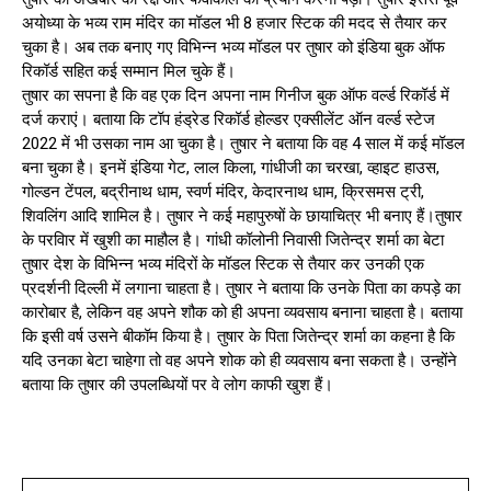
अयोध्‍या के भव्‍य राम मंदिर का मॉडल भी 8 हजार स्टिक की मदद से तैयार कर
चुका है। अब तक बनाए गए व‍िभिन्‍न भव्‍य मॉडल पर तुषार को इंडिया बुक ऑफ
रिकॉर्ड सहित कई सम्‍मान मिल चुके हैं।
तुषार का सपना है कि वह एक दिन अपना नाम गिनीज बुक ऑफ वर्ल्ड रिकॉर्ड में
दर्ज कराएं। बताया कि टॉप हंड्रेड रिकॉर्ड होल्डर एक्सीलेंट ऑन वर्ल्ड स्टेज
2022 में भी उसका नाम आ चुका है। तुषार ने बताया कि वह 4 साल में कई मॉडल
बना चुका है। इनमें इंडिया गेट, लाल किला, गांधीजी का चरखा, व्हाइट हाउस,
गोल्डन टेंपल, बद्रीनाथ धाम, स्‍वर्ण मंदिर, केदारनाथ धाम, क्रिसमस ट्री,
शिवलिंग आदि शामिल है। तुषार ने कई महापुरुषों के छायाचित्र भी बनाए हैं।तुषार
के परविार में खुशी का माहौल है। गांधी कॉलोनी निवासी जितेन्‍द्र शर्मा का बेटा
तुषार देश के वि‍भिन्‍न भव्‍य मंदिरों के मॉडल स्टिक से तैयार कर उनकी एक
प्रदर्शनी दिल्‍ली में लगाना चाहता है। तुषार ने बताया कि उनके पिता का कपड़े का
कारोबार है, लेकिन वह अपने शौक को ही अपना व्‍यवसाय बनाना चाहता है। बताया
कि इसी वर्ष उसने बीकॉम किया है। तुषार के पिता जितेन्‍द्र शर्मा का कहना है कि
यदि उनका बेटा चाहेगा तो वह अपने शोक को ही व्यवसाय बना सकता है। उन्‍होंने
बताया कि तुषार की उपलब्धियों पर वे लोग काफी खुश हैं।