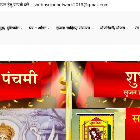
ापन हेतु सम्पर्क करें -
shubhsrijannetwork2019@gmail.com
द्दा/ दृष्टिकोण
घर – आँगन
सृजन/ साहित्य/ संस्मरण
ओजस्विनी/ओजस
रंग