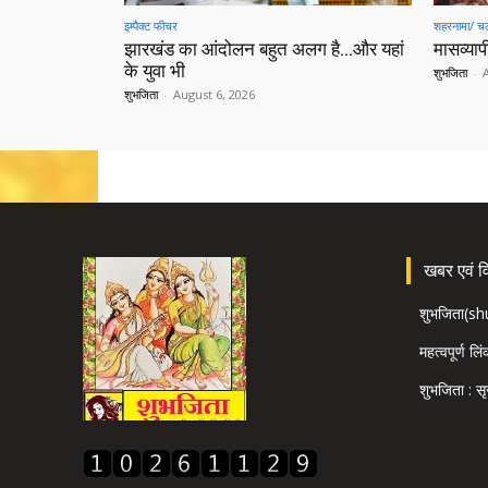
इम्पैक्ट फीचर
शहरनामा/ चल
झारखंड का आंदोलन बहुत अलग है…और यहां
मासव्यापी
के युवा भी
शुभजिता
-
शुभजिता
-
August 6, 2026
खबर एवं विज
शुभजिता(s
महत्वपूर्ण लि
शुभजिता : सृ