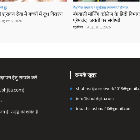
ते हुए
शैक्षणिक समाचार / शुभजिता क्सासरूम/ रोजगार
 श्रावण सेवा में बच्चों में दूध वितरण
बंगवासी मॉर्निंग कॉलेज के हिंदी विभाग 
प्रेमचंद जयंती पर संगोष्ठी
August 6, 2026
शुभजिता
-
August 6, 2026
सम्पर्क सूत्र
्ञापन हेतु सम्पर्क करें
shubhsrijannetwork2019@gmail.
hubhjita.com)
info@shubhjita.com
ंक
tripathisushma10@gmail.com
जन ही समृद्धि की शक्ति है