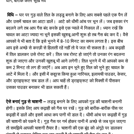
धागे, बारीक कतरे सूखे मेवे
विधि –
घर पर गुड़ वाले तिल के लड्डू बनाने के लिए आप सबसे पहले एक पैन लें
और उसमें चावल का आटा डालें। आटे को धीमी आंच पर भून लें। जब इसका रंग
बदलने लगे तब आप गैस बंद करके इसे एक प्याले में निकाल लें। ध्यान रखें कि
चावल का आटा ज्यादा ना भूनें इसकी खुशबू आनी शुरू हो तब गैस बंद कर दें। वैसे
आपको ये भी बता दें कि इसे भुनने में 8-10 मिनट का समय लगता है। इस बीच
आप इसे अच्छे से करछी से हिलाती रहें नहीं तो ये जल भी सकता है। अब कढ़ाही
में तिल डालकर उसे रोस्ट करें। तिल जब रोस्ट हो जाएंगे तो उनका रंग बदलना
शुरू हो जाएगा और उनकी खूशबू भी आने लगेगी। तिल भुनने में भी आपको कम से
कम 2 मिनट तो लग ही जाएंगें। अब आप इन भूने हुए तिल को भुने हुए चावल के
आटे में मिला दें। और इसी में कद्दूरस किया हुआ नारियल, इलायची पाउडर, केसर,
और ड्राइफ्रूट सब डाल लें। आप चाहें तो ड्राइफ्रूट को मिक्सी में पीसकर
उसका पाउडर बनाकर भी डाल सकती हैं।
ऐसे बनाएं गुड़ से चाशनी –
लड्डू बनाने के लिए आपको गुड़ की चाशनी बनानी
होगी। इसके लिए आप कढ़ाही को गैस पर रखें। गुड़ को बारीक-बारीक पीस पर
कढ़ाही में डालें और इसमें आधा कप पानी भी डाल दें। धीमी आंच पर कढ़ाही में गुड़
की चाशनी को पकने दें। गुड़ गैस पर गर्म होकर पानी में अच्छे से जब घुल जाएगा
तो समझिये आपकी चाशनी तैयार है। चाशनी की एक बूंद को अंगूठे पर डालकर