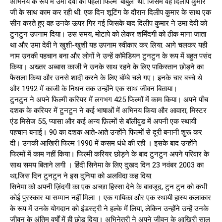
अभिनय के रूप में उमा देवी की पहली फिल्म ‘बाबुल’ थी. जिसमें वह दिलीप कुमार
जी के साथ काम कर रही थी. एक दिन शूटिंग के दौरान दिलीप कुमार के साथ एक
सीन करते हुए वह उनके ऊपर गिर गई जिसके बाद दिलीप कुमार ने उमा देवी को
टुनटुन उपनाम दिया। उस समय, मोटापे को लेकर शर्मिंदगी को ठीक माना जाता
था और उमा देवी ने खुशी-खुशी यह उपनाम स्वीकार कर लिया. आगे चलकर यही
नाम उनकी पहचान बना और लोगों ने उन्हें कॉमेडियन टुनटुन के रूप में बहुत पसंद
किया। अख्तर अब्बास काजी ने उनके साथ रहने के लिए पाकिस्तान छोड़ने का
फैसला किया और उनसे शादी करने के लिए बॉम्बे चले गए। इनके चार बच्चे थे
और 1992 में काजी के निधन तक उन्होंने एक साथ जीवन बिताया।
टुनटुन ने अपने फिल्मी करियर में लगभग 425 फिल्मों में काम किया। अपने पाँच
दशक के करियर में टुनटुन ने कई भाषाओं में अभिनय किया और आवारा, मिस्टर
एंड मिसेज 55, प्यासा और कई अन्य फ़िल्मों से बॉलीवुड में अपनी एक स्थायी
पहचान बनाई। 90 का दशक आते-आते उन्होंने फिल्मों से दूरी बनानी शुरू कर
दी। उनकी आखिरी फिल्म 1990 में कसम धंधे की रही । इसके बाद उन्होंने
फिल्मों में काम नहीं किया। फिल्मी करियर छोड़ने के बाद टुनटुन अपने परिवार के
साथ समय बिताने लगी । हिंदी सिनेमा के लिए दुखद दिन 23 नवंबर 2003 का
था,जिस दिन टुनटुन ने इस दुनिया को अलविदा कह दिया.
सिनेमा को अपनी ज़िंदगी का एक अच्छा हिस्सा देने के बावजूद, टुन टुन को कभी
कोई पुरस्कार या सम्मान नहीं मिला । एक गायिका और एक स्थायी हास्य कलाकार
के रूप में उनके योगदान को इंडस्ट्री ने हल्के में लिया, लेकिन उन्होंने उन्हें उनके
जीवन के अंतिम वर्षों में ही छोड़ दिया। अभिनेत्री ने अपने जीवन के आखिरी साल