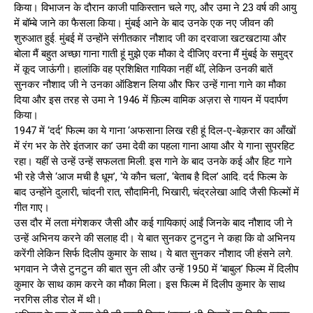
किया। विभाजन के दौरान काजी पाकिस्तान चले गए, और उमा ने 23 वर्ष की आयु
में बॉम्बे जाने का फैसला किया। मुंबई आने के बाद उनके एक नए जीवन की
शुरुआत हुई. मुंबई में उन्होंने संगीतकार नौशाद जी का दरवाजा खटखटाया और
बोला मैं बहुत अच्छा गाना गाती हूं मुझे एक मौका दे दीजिए वरना मैं मुंबई के समुद्र
में कूद जाऊंगी। हालांकि वह प्रशिक्षित गायिका नहीं थीं, लेकिन उनकी बातें
सुनकर नौशाद जी ने उनका ऑडिशन लिया और फिर उन्हें गाना गाने का मौका
दिया और इस तरह से उमा ने 1946 में फ़िल्म वामिक अज़रा से गायन में पदार्पण
किया।
1947 में ‘दर्द’ फिल्म का ये गाना ‘अफसाना लिख रही हूं दिल-ए-बेक़रार का आँखों
में रंग भर के तेरे इंतजार का’ उमा देवी का पहला गाना आया और ये गाना सुपरहिट
रहा। यहीं से उन्हें उन्हें सफलता मिली. इस गाने के बाद उनके कई और हिट गाने
भी रहे जैसे ‘आज मची है धूम’, ‘ये कौन चला’, ‘बेताब है दिल’ आदि. दर्द फिल्म के
बाद उन्होंने दुलारी, चांदनी रात, सौदामिनी, भिखारी, चंद्रलेखा आदि जैसी फिल्मों में
गीत गाए।
उस दौर में लता मंगेशकर जैसी और कई गायिकाएं आईं जिनके बाद नौशाद जी ने
उन्हें अभिनय करने की सलाह दी। ये बात सुनकर टुनटुन ने कहा कि वो अभिनय
करेंगी लेकिन सिर्फ दिलीप कुमार के साथ। ये बात सुनकर नौशाद जी हंसने लगे.
भगवान ने जैसे टुनटुन की बात सुन ली और उन्हें 1950 में ‘बाबुल’ फिल्म में दिलीप
कुमार के साथ काम करने का मौका मिला। इस फिल्म में दिलीप कुमार के साथ
नरगिस लीड रोल में थी।