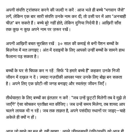
अपनी संपत्ति ट्रांसफर करने की जल्दी न करें : आज भले ही बच्चे “भगवान जैसे”
लगें, लेकिन एक बार सारी संपत्ति उनके नाम कर दी, तो उसी घर में आप “अनचाही
चीज़” बन सकते हैं। बच्चे बुरे नहीं होते, लेकिन दुनिया निर्दयी है। आख़िरी साँस
तक कुछ न कुछ अपने नाम पर ज़रूर रखें।
अपनी आख़िरी बचत सुरक्षित रखें : ३० साल की कमाई से बनी पेंशन बच्चों के
बिज़नेस में मत लगाइए। अंत में दवाइयों के लिए आपको उन्हीं बच्चों के सामने हाथ
फैलाना पड़ सकता है।
बच्चों के घर से चिपक कर न रहें : सिर्फ “वे हमारे बच्चे हैं” कहकर उनके निजी
जीवन में दख़ल न दें। ज़्यादा नज़दीकी आपका प्यार उनके लिए बोझ बन सकता
है। अपने लिए एक छोटी-सी जगह बनाइए और स्वतंत्र जीवन जिएँ।
तीर्थयात्रा के लिए बच्चों का इंतज़ार न करें : “जब उन्हें छुट्टी मिलेगी तब वे मुझे ले
जाएँगे” ऐसा सोचकर प्रतीक्षा मत कीजिए। जब उन्हें समय मिलेगा, तब शायद आप
चलने लायक भी न रहें। जब तक ताक़त है, अपने पसंदीदा स्थानों पर जाइए—चाहे
अकेले ही क्यों न हों।
आज जो खाने का मन हो, वही खाइए : अपने जीवनसाथी (पति/पत्नी) को आज ही