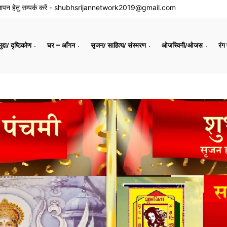
ापन हेतु सम्पर्क करें -
shubhsrijannetwork2019@gmail.com
द्दा/ दृष्टिकोण
घर – आँगन
सृजन/ साहित्य/ संस्मरण
ओजस्विनी/ओजस
रंग