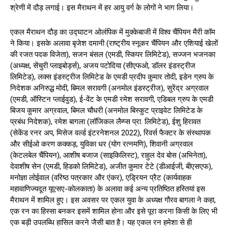
श्रेणी में दौड़ लगाई। इस मैराथन में हर आयु वर्ग के लोगों ने भाग लिया।
एकल मैराथन दौड़ का उद्घाटन ओलंपिक में मुक्केबाजी में विश्व चैंपियन मैरी कॉम
ने किया। इसके अलावा बृजेश दमानी (राष्ट्रीय स्नूकर चैंपियन और एशियाई खेलों
की रजत पदक विजेता), सजन बंसल (एमडी, स्किपर लिमिटेड), सज्जन भजनका
(अध्यक्ष, सेंचुरी प्लाइबोर्ड्स), अजय पटोदिया (सीएफओ, डॉलर इंडस्ट्रीज
लिमिटेड), लक्स इंडस्ट्रीज लिमिटेड के एमडी प्रदीप कुमार तोदी, इडेन ग्रुप के
निदेशक अनिरुद्ध मोदी, बिमल सरावगी (अनमोल इंडस्ट्रीज), सुरेंद्र अग्रवाल
(एमडी, ऑस्टिन प्लाईवुड), ई-वेंट के एमडी रमेश सरावगी, एडिबल ग्रुप के एमडी
बिजय कुमार अग्रवाल, बिमल चौधरी (अनमोल बिस्कुट प्राइवेट लिमिटेड के
प्रबंध निदेशक), रमेश बागला (लॉजिकल लैम्प्स प्रा. लिमिटेड), ईशु हिरावत
(सेकेंड रनर अप, मिसेज वर्ल्ड इंटरनेशनल 2022), रिवर्स फैक्टर के संस्थापक
और सीईओ करण कक्कड़, युविका धर (योग रत्नमणि), शिवानी अग्रवाल
(केटलबेल चैंपियन), आशीष बजाज (साइकिलिस्ट), राहुल देव बोस (अभिनेता),
देवाशीष सेन (एमडी, हिडको लिमिटेड), अजीत कुमार टेटे (डीआईजी, बीएसएफ),
मनोज्ञा लोईवाल (वरिष्ठ पत्रकार और एंकर), एड्रियन प्रैट (कार्यवाहक
महावाणिज्यदूत यूएसए-कोलकाता) के अलावा कई अन्य प्रतिष्ठित हस्तियां इस
मैराथन में शामिल हुए। इस अवसर पर एकल युवा के अध्यक्ष गौरव बागला ने कहा,
एक रन का हिस्सा बनकर इसमें शामिल होना और इसे पूरा करना किसी के लिए भी
एक बड़ी उपलब्धि हासिल करने जैसी बात है। यह एकल रन हमेशा से ही