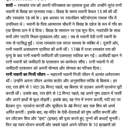
शादी –
रामकांत राय को अपनी परिपक्वता का एहसास हुआ और उन्होंने तुरंत रानी
भवानी से विवाह का प्रस्ताव रखा। विवाह के समय भवानी केवल 15 वर्ष की थीं
और रामकांत 18 वर्ष के। इस अवसर पर रामजीबन चटियांग्राम नामक गाँव में
उपस्थित थे। भवानी के पिता आत्माराम चौधरी ने विवाह के दहेज के रूप में गाँव का
एक हिस्सा दान में दे दिया। विवाह के समापन पर एक शुभ दिन, नवदंपति के साथ
सभी लोग नाटोरे स्थित मुख्यालय लौट आए। तब से भवानी देवी रानी रबानी के
नाम से प्रसिद्ध हुईं। राजा रामकांत एक सरल स्वभाव के व्यक्ति थे। दूसरी ओर,
रानी भवानी असाधारण प्रतिभा की धनी थीं। 1748 में राजा रामकांत राय की
मृत्यु के बाद रानी भबानी जमींदारी की एकमात्र मालिक बन गईं। अलीवर्दी खान ने
रानी भवानी को जमींदारी के प्रशासन का कार्यभार सौंपा। रानी भवानी ने भी
जमींदारी प्रशासन को अपनी योग्यता और योग्यता का परिचय दिया।
रानी भवानी का निजी जीवन –
महारानी भवानी निजी जीवन में अत्यंत धर्मपरायण
थीं। उन्होंने अपना जीवन अत्यंत कठोर और अनुशासित तरीके से बिताया। हर
रात, रात होने से 1 घंटा 36 मिनट पहले, वह बिस्तर से उठकर अपनी प्रार्थना पूरी
करती थीं। उसके बाद, रात होने से 12 मिनट पहले, वह अपने पुष्प उद्यान में जातीं
और अपने हाथों से फूल तोड़तीं। इसके बाद, वह गंगा में स्नान करतीं, नदी तट पर
बैठकर पुनः प्रार्थना करतीं और सूर्योदय के 48 मिनट बाद तक शिव को अर्घ्य
अर्पित करतीं। इसके बाद, वह मंदिर के देवी-देवताओं को पुष्प अर्पित करतीं और
घर लौटकर शिव और “इष्ट” (इच्छा) की पूजा करते हुए, पुन्नों की कथाएँ सुनतीं।
फिर वह स्वयं भोजन बनातीं और सबसे पहले अपने परिवार के 10 ब्राह्मणों को