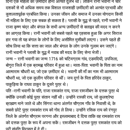
दिनों एक महिला का ज़मींदार होना अत्यंत दुर्लभ था। लेकिन रानी भवानी ने चार
दशकों से भी अधिक समय तक विशाल राजशाही ज़मींदारी को अत्यंत प्रभावी और
कुशलतापूर्वक प्रबंधित किया। उनका जीवन और समाज में उनका योगदान किसी
भी महिला के लिए एक सबक हो सकता है। प्लासी के युद्ध से पहले, रानी भवानी ने
राजा कृष्ण चंद्र और बंगाल के सभी अन्य ज़मींदारों से क्लाइव की मदद न करने
का आग्रह किया। रानी भवानी को सबसे पहले यह एहसास हुआ कि अगर सिराज
हार गया तो यह बंगाल के लोगों के लिए असीमित मुसीबतें लाएगा। उसने पहले ही
सोच लिया था कि सत्ता का जाल और बंगाल के लोग उनके गुलाम बन जाएंगे।
रानी भवानी ने प्लासी के युद्ध में नवाब की मदद के लिए सेना भेजी।
जन्म – रानी भवानी का जन्म 1716 को चटिमग्राम गांव, एडमदिघी, उपजिला,
बोगुरा जिले में एक ब्रामह्ण परिवार में हुआ था। माता-पिता: भवानी के पिता का नाम
आत्माराम चौधरी था, जो एक ज़मींदार थे। भवानी की माँ का नाम भी आत्माराम
चौधरी था, जो एक कुलीन परिवार से थीं। जय दुर्गा के पिता हरिदेव ठाकुर,
पाकुड़िया के राघव ठाकुर के दूसरे पुत्र थे।
पति -रानी भवानी के पति, राजा रामकांत राय, राजा रामजीबन के दत्तक पुत्र थे
क्योंकि उनकी कोई पुत्र संतान नहीं थी। उन्होंने रास्की राय, जो कुलश्रेष्ठ
ब्राह्मण माने जाते थे और सिंगरा थाना अंतर्गत चौग्राम गाँव के निवासी थे, के
सबसे छोटे पुत्र रामकांत राय को गोद ले लिया। उन्होंने रसिक राय को रंगपुर
जिले के अंतर्गत चौग्राम परगना और इस्लामाबाद दे दिया ताकि वह रामकांत राय
को दत्तक पुत्र के रूप में अपना सकें। रामजीबन ने दत्तक पुत्र रामकांत राय को
पूरी संपत्ति विरासत में दे दी।