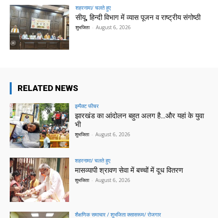
शहरनामा/ चलते हुए
सीयू, हिन्दी विभाग में व्यास पूजन व राष्ट्रीय संगोष्ठी
शुभजिता
-
August 6, 2026
RELATED NEWS
इम्पैक्ट फीचर
झारखंड का आंदोलन बहुत अलग है…और यहां के युवा
भी
शुभजिता
-
August 6, 2026
शहरनामा/ चलते हुए
मासव्यापी श्रावण सेवा में बच्चों में दूध वितरण
शुभजिता
-
August 6, 2026
शैक्षणिक समाचार / शुभजिता क्सासरूम/ रोजगार