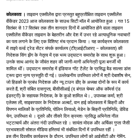
कोलकाता ।
ताइवान एक्सीलेंस द्वारा प्रस्तुत बहुप्रतीक्षित ताइवान एक्सीलेंस
वीकेंडर 2023 आज कोलकाता के साउथ सिटी मॉल में आयोजित हुआ । गत 15
सितंबर से 17 सितंबर तक तीन शानदार दिनों में आयोजित होने वाला ताइवान
एक्सीलेंस वीकेंडर ताइवान के बेहतरीन और देश में उभर रहे अत्याधुनिक नवाचारों
का पता लगाने के लिए एक विशिष्ट मंच प्रदान किया । यह कार्यक्रम कोलकाता
में ताइपे वर्ल्ड ट्रेड सेंटर संपर्क कार्यालय (टीएआईटीआरए – कोलकाता) की
निदेशक सिंग झेंग के नेतृत्व में एक भव्य उद्घाटन समारोह के साथ शुरू हुआ।
उनके साथ आनंद के जीवंत शहर की जानी-मानी अभिनेत्री पूजा बनर्जी भी
शामिल थीं। उद्घाटन समारोह में इंडियाज गॉट टैलेंट के प्रसिद्ध बैड साल्सा डांस
ट्रूप द्वारा नृत्य प्रस्तुति दी गई। उल्लेखनीय उपस्थित लोगों में श्री देबाशीष सेन,
जो हिडको के प्रबंध निदेशक और न्यू टाउन डीए के अध्यक्ष दोनों के रूप में कार्य
करते हैं, श्री संबित दासगुप्ता, बीसीसीआई (द बंगाल चेम्बर ऑफ कॉमर्स एंड
इंडस्ट्री) के सहायक निदेशक, के के कुओ शामिल थे। , उपाध्यक्ष कर्मा, श्री
एलेक्स ली, साइबरपावर के निदेशक अल्बर्ट, वान हाई कोलकाता में बिक्री और
विपणन मालिकों के प्रतिनिधि, पोलिन लियाओ, मेडेन के बिक्री प्रतिनिधि, डेविड
चेन, उपस्थित थे । दूसरे और तीसरे दिन क्रमशः प्रसिद्ध अभिनेता नील
भट्टाचार्य और अंतरा नंदी उपस्थित रहे । सायंता मोदक और अर्चिका गुप्ता जैसी
प्रभावशाली सोशल मीडिया हस्तियां भी संबंधित दिनों में उपस्थित रहीं ।
इस तीन दिवसीय कार्यक्रम के दौरान, उपस्थित लोगों को आईसीटी और गेमिंग,