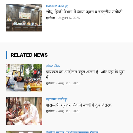
शहरनामा/ चलते हुए
सीयू, हिन्दी विभाग में व्यास पूजन व राष्ट्रीय संगोष्ठी
शुभजिता
-
August 6, 2026
RELATED NEWS
इम्पैक्ट फीचर
झारखंड का आंदोलन बहुत अलग है…और यहां के युवा
भी
शुभजिता
-
August 6, 2026
शहरनामा/ चलते हुए
मासव्यापी श्रावण सेवा में बच्चों में दूध वितरण
शुभजिता
-
August 6, 2026
शैक्षणिक समाचार / शुभजिता क्सासरूम/ रोजगार