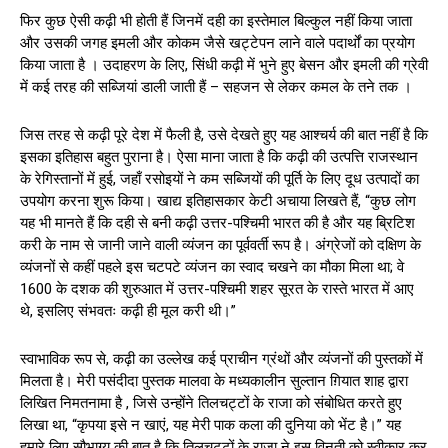
फिर कुछ ऐसी कढ़ी भी होती हैं जिनमें दही का इस्तेमाल बिल्कुल नहीं किया जाता
और उसकी जगह इमली और कोकम जैसे खट्टेपन लाने वाले पदार्थों का प्रयोग
किया जाता है । उदाहरण के लिए, सिंधी कढ़ी में भुने हुए बेसन और इमली की ग्रेवी
में कई तरह की सब्जियां डाली जाती हैं – सहजन से लेकर कमल के तने तक ।
जिस तरह से कढ़ी पूरे देश में फैली है, उसे देखते हुए यह आश्चर्य की बात नहीं है कि
इसका इतिहास बहुत पुराना है। ऐसा माना जाता है कि कढ़ी की उत्पत्ति राजस्थान
के रेगिस्तानों में हुई, जहाँ रसोइयों ने कम सब्जियों की पूर्ति के लिए दूध उत्पादों का
उपयोग करना शुरू किया। खाद्य इतिहासकार केटी अचाया लिखते हैं, “कुछ लोग
यह भी मानते हैं कि दही से बनी कढ़ी उत्तर-पश्चिमी भारत की है और यह ब्रिटिश
करी के नाम से जानी जाने वाली व्यंजन का पूर्ववर्ती रूप है। अंग्रेजों को दक्षिण के
व्यंजनों से कहीं पहले इस चटपटे व्यंजन का स्वाद चखने का मौका मिला था; वे
1600 के दशक की शुरुआत में उत्तर-पश्चिमी शहर सूरत के रास्ते भारत में आए
थे, इसलिए संभवतः कढ़ी ही मूल करी थी।”
स्वाभाविक रूप से, कढ़ी का उल्लेख कई प्राचीन ग्रंथों और व्यंजनों की पुस्तकों में
मिलता है। मेरी पसंदीदा पुस्तक मालवा के मध्यकालीन सुल्तान ग़ियात शाह द्वारा
लिखित निमतनामा है , जिसे उन्होंने तिलचट्टों के राजा को संबोधित करते हुए
लिखा था, “कृपया इसे न खाएं, यह मेरी पाक कला की दुनिया को भेंट है।” यह
हमारे लिए सौभाग्य की बात है कि तिलचट्टों के राजा ने इस विनती को स्वीकार कर