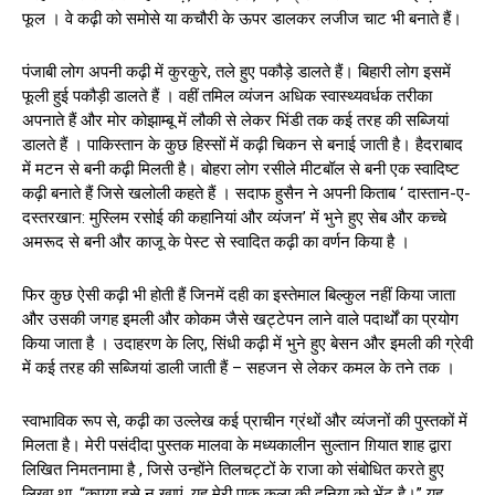
फूल । वे कढ़ी को समोसे या कचौरी के ऊपर डालकर लजीज चाट भी बनाते हैं।
पंजाबी लोग अपनी कढ़ी में कुरकुरे, तले हुए पकौड़े डालते हैं। बिहारी लोग इसमें
फूली हुई पकौड़ी डालते हैं । वहीं तमिल व्यंजन अधिक स्वास्थ्यवर्धक तरीका
अपनाते हैं और मोर कोझाम्बू में लौकी से लेकर भिंडी तक कई तरह की सब्जियां
डालते हैं । पाकिस्तान के कुछ हिस्सों में कढ़ी चिकन से बनाई जाती है। हैदराबाद
में मटन से बनी कढ़ी मिलती है। बोहरा लोग रसीले मीटबॉल से बनी एक स्वादिष्ट
कढ़ी बनाते हैं जिसे खलोली कहते हैं । सदाफ हुसैन ने अपनी किताब ‘ दास्तान-ए-
दस्तरखान: मुस्लिम रसोई की कहानियां और व्यंजन’ में भुने हुए सेब और कच्चे
अमरूद से बनी और काजू के पेस्ट से स्वादित कढ़ी का वर्णन किया है ।
फिर कुछ ऐसी कढ़ी भी होती हैं जिनमें दही का इस्तेमाल बिल्कुल नहीं किया जाता
और उसकी जगह इमली और कोकम जैसे खट्टेपन लाने वाले पदार्थों का प्रयोग
किया जाता है । उदाहरण के लिए, सिंधी कढ़ी में भुने हुए बेसन और इमली की ग्रेवी
में कई तरह की सब्जियां डाली जाती हैं – सहजन से लेकर कमल के तने तक ।
स्वाभाविक रूप से, कढ़ी का उल्लेख कई प्राचीन ग्रंथों और व्यंजनों की पुस्तकों में
मिलता है। मेरी पसंदीदा पुस्तक मालवा के मध्यकालीन सुल्तान ग़ियात शाह द्वारा
लिखित निमतनामा है , जिसे उन्होंने तिलचट्टों के राजा को संबोधित करते हुए
लिखा था, “कृपया इसे न खाएं, यह मेरी पाक कला की दुनिया को भेंट है।” यह