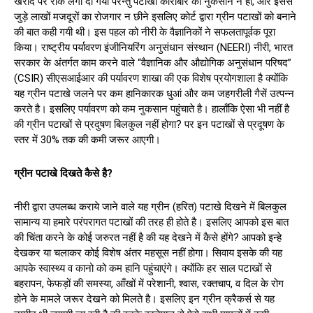
खरीद पर रोक लगा दी गयी परन्तु पटाखा कारोबार को नुकसान न हो, और इससे
जुड़े लाखों मजदूरों का रोजगार न छीने इसलिए कोर्ट द्वारा ग्रीन पटाखों को बनाने
की बात कही गयी थी। इस पहल को नीरी के वैज्ञानिकों ने सफलतापूर्वक पूरा
किया। राष्ट्रीय पर्यावरण इंजीनियरिंग अनुसंधान संस्थान (NEERI) नीरी, भारत
सरकार के अंतर्गत काम करने वाले “वैज्ञानिक और औद्योगिक अनुसंधान परिषद”
(CSIR) सीएसआईआर की पर्यावरण शाखा की एक विशेष प्रयोगशाला है क्योंकि
यह ग्रीन पटाखे जलने पर कम हानिकारक धुआं और कम जहगरीली गैसें उत्पन्न
करते है। इसलिए पर्यावरण को कम नुकसान पहुंचाते है। हालाँकि ऐसा भी नहीं है
की ग्रीन पटाखों से प्रदुषण बिलकुल नहीं होगा? पर इन पटाखों से प्रदूषण के
स्तर में 30% तक की कमी जरूर आएगी।
ग्रीन पटाखे दिखते कैसे है?
नीरी द्वारा उपलब्ध कराये जाने वाले यह ग्रीन (हरित) पटाखे दिखने में बिलकुल
सामान्य या हमारे परंपरागत पटाखों की तरह ही होते है। इसलिए आपको इस बात
की चिंता करने के कोई जरुरत नहीं है की यह देखने में कैसे होंगे? आपको इन्हे
देखकर या चलाकर कोई विशेष अंतर महसूस नहीं होगा। सिवाय इसके की यह
आपके स्वास्थ्य व कानो को कम हानि पहुंचाएंगे। क्योंकि हर साल पटाखों से
बहरापन, फेफड़ों की समस्या, आँखों में परेशानी, श्वास, रक्तचाप, व दिल के रोग
होने के मामले जरूर देखने को मिलते है। इसलिए इन ग्रीन क्रैकर्स से यह