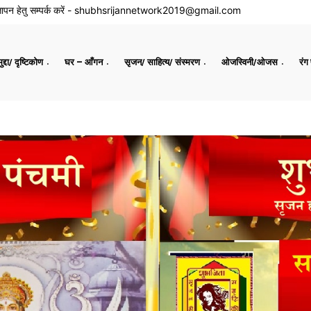
ापन हेतु सम्पर्क करें -
shubhsrijannetwork2019@gmail.com
द्दा/ दृष्टिकोण
घर – आँगन
सृजन/ साहित्य/ संस्मरण
ओजस्विनी/ओजस
रंग