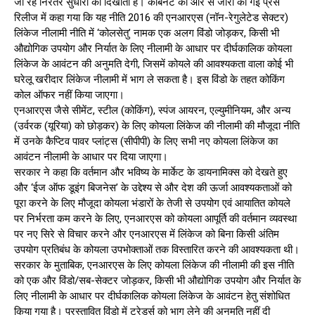
जा रहे निरंतर सुधारों को दिखाती है। कैबिनेट की ओर से जारी की गई प्रेस
रिलीज में कहा गया कि यह नीति 2016 की एनआरएस (नॉन-रेगुलेटेड सेक्टर)
लिंकेज नीलामी नीति में ‘कोलसेतु’ नामक एक अलग विंडो जोड़कर, किसी भी
औद्योगिक उपयोग और निर्यात के लिए नीलामी के आधार पर दीर्घकालिक कोयला
लिंकेज के आवंटन की अनुमति देगी, जिसमें कोयले की आवश्यकता वाला कोई भी
घरेलू खरीदार लिंकेज नीलामी में भाग ले सकता है। इस विंडो के तहत कोकिंग
कोल ऑफर नहीं किया जाएगा।
एनआरएस जैसे सीमेंट, स्टील (कोकिंग), स्पंज आयरन, एल्युमीनियम, और अन्य
(उर्वरक (यूरिया) को छोड़कर) के लिए कोयला लिंकेज की नीलामी की मौजूदा नीति
में उनके कैप्टिव पावर प्लांट्स (सीपीपी) के लिए सभी नए कोयला लिंकेज का
आवंटन नीलामी के आधार पर दिया जाएगा।
सरकार ने कहा कि वर्तमान और भविष्य के मार्केट के डायनामिक्स को देखते हुए
और ‘ईज ऑफ डूइंग बिजनेस’ के उद्देश्य से और देश की ऊर्जा आवश्यकताओं को
पूरा करने के लिए मौजूदा कोयला भंडारों के तेजी से उपयोग एवं आयातित कोयले
पर निर्भरता कम करने के लिए, एनआरएस को कोयला आपूर्ति की वर्तमान व्यवस्था
पर नए सिरे से विचार करने और एनआरएस में लिंकेज को बिना किसी अंतिम
उपयोग प्रतिबंध के कोयला उपभोक्ताओं तक विस्तारित करने की आवश्यकता थी।
सरकार के मुताबिक, एनआरएस के लिए कोयला लिंकेज की नीलामी की इस नीति
को एक और विंडो/सब-सेक्टर जोड़कर, किसी भी औद्योगिक उपयोग और निर्यात के
लिए नीलामी के आधार पर दीर्घकालिक कोयला लिंकेज के आवंटन हेतु संशोधित
किया गया है। प्रस्तावित विंडो में ट्रेडर्स को भाग लेने की अनुमति नहीं दी