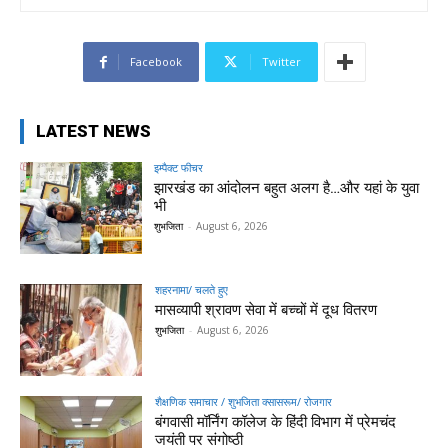
Facebook
Twitter
LATEST NEWS
इम्पैक्ट फीचर
झारखंड का आंदोलन बहुत अलग है…और यहां के युवा
भी
शुभजिता
-
August 6, 2026
शहरनामा/ चलते हुए
मासव्यापी श्रावण सेवा में बच्चों में दूध वितरण
शुभजिता
-
August 6, 2026
शैक्षणिक समाचार / शुभजिता क्सासरूम/ रोजगार
बंगवासी मॉर्निंग कॉलेज के हिंदी विभाग में प्रेमचंद
जयंती पर संगोष्ठी