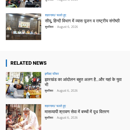
शहरनामा/ चलते हुए
सीयू, हिन्दी विभाग में व्यास पूजन व राष्ट्रीय संगोष्ठी
शुभजिता
-
August 6, 2026
RELATED NEWS
इम्पैक्ट फीचर
झारखंड का आंदोलन बहुत अलग है…और यहां के युवा
भी
शुभजिता
-
August 6, 2026
शहरनामा/ चलते हुए
मासव्यापी श्रावण सेवा में बच्चों में दूध वितरण
शुभजिता
-
August 6, 2026