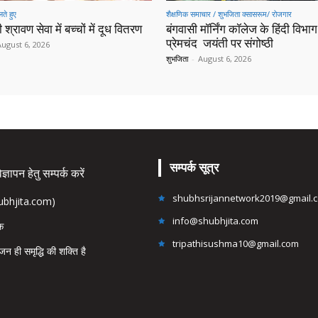
ते हुए
शैक्षणिक समाचार / शुभजिता क्सासरूम/ रोजगार
 श्रावण सेवा में बच्चों में दूध वितरण
बंगवासी मॉर्निंग कॉलेज के हिंदी विभाग 
प्रेमचंद जयंती पर संगोष्ठी
August 6, 2026
शुभजिता
-
August 6, 2026
सम्पर्क सूत्र
्ञापन हेतु सम्पर्क करें
shubhsrijannetwork2019@gmail.
hubhjita.com)
info@shubhjita.com
ंक
tripathisushma10@gmail.com
जन ही समृद्धि की शक्ति है