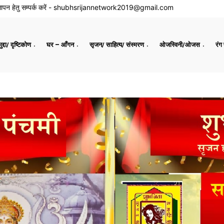
ापन हेतु सम्पर्क करें -
shubhsrijannetwork2019@gmail.com
द्दा/ दृष्टिकोण
घर – आँगन
सृजन/ साहित्य/ संस्मरण
ओजस्विनी/ओजस
रंग