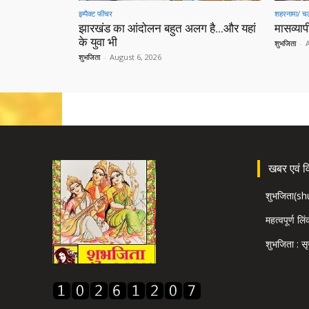
इम्पैक्ट फीचर
शहरनामा/ चल
झारखंड का आंदोलन बहुत अलग है…और यहां
मासव्यापी
के युवा भी
शुभजिता
-
शुभजिता
-
August 6, 2026
खबर एवं विज
शुभजिता(s
महत्वपूर्ण लि
शुभजिता : सृ