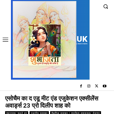
UK
LONDON NEWS
एसोचैम का द एडू मीट एंड एजुकेशन एक्सीलेंस
अवार्ड्स 23 प्रो दिलीप शाह को
शहरनामा/ चलते हुए
स्थानीय समाचार
शैक्षणिक समाचार / शुभजिता क्सासरूम/ रोजगार