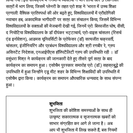
किया गया।इस कार्यक्रम में गणमान्य व्यक्तियों ने भाग लिया और 3 तकनीकी
सत्रों में भाग लिया, जिसमें प्लेनरी के तहत प्रो शाह ने ‘भारत में उच्च शिक्षा
प्रणाली: वैश्विक प्रतिस्पर्धा की ओर बढ़ते हुए, विश्वविद्यालयों में प्रौद्योगिकी
नवाचार हब, अकादमिक भागीदारी’ पर सत्र का संचालन किया, जिसमें विभिन्न
विश्वविद्यालयों के वक्ताओं की मेजबानी देखी गई, जिनमें प्रो. बिस्वजीत घोष, वीसी,
द नियोटिया विश्वविद्यालय के डॉ दीपंकर भट्टाचार्य, प्रो-वाइस चांसलर (रिसर्च
एंड इनोवेशन), आडमस यूनिवर्सिटी के प्रोफेसर (डॉ) सत्यजीत चक्रवर्ती,
चांसलर, इंजीनियरिंग और प्रबंधन विश्वविद्यालय और श्री रणबीर रे, ग्रुप
असिस्टेंट निदेशक, एनआईपीएस हॉस्पिटैलिटी ग्रुप की उपस्थिति रही । डॉ
वसुंधरा मिश्र ने कार्यक्रम की जानकारी देते हुए तीसरे पूर्ण सत्र के बाद
कार्यक्रम का समापन हुआ। एसोचैम पुरस्कार समारोह प्रो. (डॉ.) सहस्रबुद्धे की
उपस्थिति में हुआ जिन्होंने एडू मीट शहर के विभिन्न शिक्षाविदों की उपस्थिति में
एसोचैम द्वारा किया। कार्यक्रम का समापन औपचारिक धन्यवाद के साथ संपन्न
हुआ।
शुभजिता
शुभजिता की कोशिश समस्याओं के साथ ही
उत्कृष्ट सकारात्मक व सृजनात्मक खबरों को
साभार संग्रहित कर आगे ले जाना है। अब
आप भी शुभजिता में लिख सकते हैं, बस नियमों