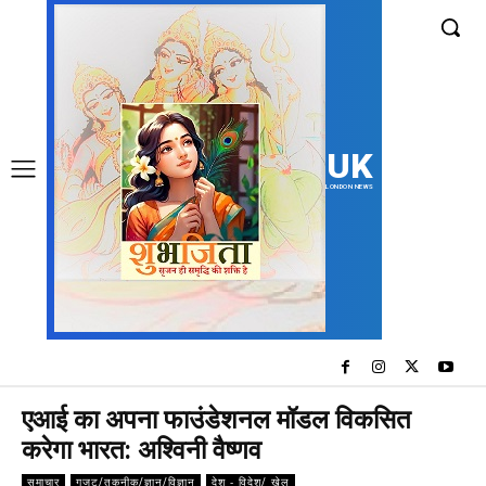
UK
LONDON NEWS
एआई का अपना फाउंडेशनल मॉडल विकसित
करेगा भारत: अश्विनी वैष्णव
समाचार
गजट/तकनीक/ज्ञान/विज्ञान
देश - विदेश/ खेल