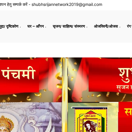
ापन हेतु सम्पर्क करें -
shubhsrijannetwork2019@gmail.com
द्दा/ दृष्टिकोण
घर – आँगन
सृजन/ साहित्य/ संस्मरण
ओजस्विनी/ओजस
रंग