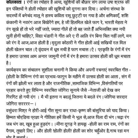
कोलकाता ।
रंगों का त्योहार है आया, खुशियों की बौछार संग लाया उषा श्राफ की
इन पंक्तियों ने होली त्योहार की खुशियों को दुगना कर दिया। अर्चना संस्था के
सदस्यों में बनेचंद मालू ने हास्य कविता रामू छुट्टी पर गया है और क्षणिकाएँ, शशि
कंकानी ने नवरंग आज बिखेरेंगे हम, हे जी हिलमिल खेले फाग रे, भारती मेहता ने
रंग सूखे हों तो भरे नहीं जाते, ज्यादा गीलें हों तो बह जाते हैँ अभिव्यक्ति क्या नपी
तुली होनी चाहिए?, विद्या भंडारी ने गीत अरे ए री आलि रंग बिना चित नहीं लागे, मन
को रंग दें आज,आज होली है।मृदुला कोठारी ने गीत होली आई सखियों रल मिल
होली खेलन चाल।ऐ वृंदावन में धूम मची है फाग मचास।ऐ। प्रकृति के रंगों में रंग
है हमारा उत्सव आम अनार जामुनी रंगों में रंग है हमारा उत्सव होली की धूम मचाता
है।
कार्यक्रम का संचालन सुशीला चनानी ने किया और अपनी रचनाएं स्वरचित गीत -
(होली के विभिन्न रंगो का प्रभाव-फागुन के महीने में उत्सव होली का आता , संग में
रंगों की झोली भर लाता है और राजनीतिक ,सामाजिक विभिन्न ,विसंगतियों पर
प्रहार करते हुए विभिन्न स्वरचित जोगिरा सुनाये जैसे -नेताजी को देख कर
गिरगिट हो गयी दंग । मै भी इतना न बदलूं जितना ये बदले रंग।जोगिया सरदार
जोगिरा सरररर—।
वसुंधरा मिश्र ने होरी-आई गीत सुना कर राधा-कृष्ण की बांसुरिया को याद किया।
हिम्मत चोरडि़या प्रज्ञा ने गीतिका हमें किसी ने भूल से,आज पिला दी भंग।चढ़ा रंग
जब भंग का, खूब हुआ हुड़दंग।।मीना दूगड़ ने हायकू -होली का राम राम, रंगों का
पैगाम, तुम्हारे लिए। और होली !होली! होली! होली का शोर चहुँओर है,नाच रहा मन
मोर है सुनाई।