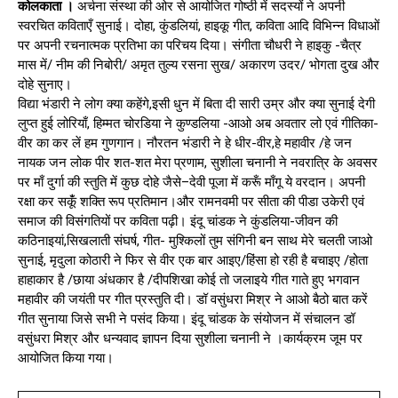
कोलकाता ।
अर्चना संस्था की ओर से आयोजित गोष्ठी में सदस्यों ने अपनी
स्वरचित कविताएँ सुनाई। दोहा, कुंडलियां, हाइकू गीत, कविता आदि विभिन्न विधाओं
पर अपनी रचनात्मक प्रतिभा का परिचय दिया। संगीता चौधरी ने हाइकु -चैत्र
मास में/ नीम की निबोरी/ अमृत तुल्य रसना सुख/ अकारण उदर/ भोगता दुख और
दोहे सुनाए।
विद्या भंडारी ने लोग क्या कहेंगे,इसी धुन में बिता दी सारी उम्र और क्या सुनाई देगी
लुप्त हुई लोरियाँ, हिम्मत चोरडिया ने कुण्डलिया -आओ अब अवतार लो एवं गीतिका-
वीर का कर लें हम गुणगान। नौरतन भंडारी ने हे धीर-वीर,हे महावीर /हे जन
नायक जन लोक पीर शत-शत मेरा प्रणाम, सुशीला चनानी ने नवरात्रि के अवसर
पर माँ दुर्गा की स्तुति में कुछ दोहे जैसे–देवी पूजा में करूँ माँगू ये वरदान। अपनी
रक्षा कर सकूंँ शक्ति रूप प्रतिमान।और रामनवमी पर सीता की पीडा उकेरी एवं
समाज की विसंगतियों पर कविता पढ़ी। इंदू चांडक ने कुंडलिया-जीवन की
कठिनाइयां,सिखलाती संघर्ष, गीत- मुश्किलों तुम संगिनी बन साथ मेरे चलती जाओ
सुनाई, मृदुला कोठारी ने फिर से वीर एक बार आइए/हिंसा हो रही है बचाइए /होता
हाहाकार है /छाया अंधकार है /दीपशिखा कोई तो जलाइये गीत गाते हुए भगवान
महावीर की जयंती पर गीत प्रस्तुति दी। डॉ वसुंधरा मिश्र ने आओ बैठो बात करें
गीत सुनाया जिसे सभी ने पसंद किया। इंदू चांडक के संयोजन में संचालन डॉ
वसुंधरा मिश्र और धन्यवाद ज्ञापन दिया सुशीला चनानी ने ।कार्यक्रम जूम पर
आयोजित किया गया।