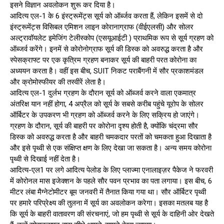
इसने विज्ञान अवलोकन शुरू कर दिया है।
आदित्‍य एल-1 के 6 इंस्‍ट्रूमेंट्स सूर्य को ऑर्ब्‍जव करता हैं, लेकिन इसमें से दो
इंस्‍ट्रूमेंट्स विसि‍बल एमिशन लाइन कोरानाग्राफ (वीईएलसी) और सोलर
अल्‍ट्रावॉयलेट इमेजिंग टेलीस्‍कोप (एसयूआईटी ) प्राथमिक रूप से सूर्य ग्रहण को
ऑब्‍जर्व करेंगे। इनमें से कोरोनोग्राफ सूर्य की डिस्क को अवरुद्ध करता है और
स्‍पेसक्राफ्ट पर एक कृत्रिम ग्रहण बनाकर सूर्य की बाहरी परत कोरोना का
अध्ययन करता है। वहीं इस बीच, SUIT निकट पराबैंगनी में सौर प्रकाशमंडल
और क्रोमोस्फीयर की तस्वीरें लेता है।
आदित्य एल-1 दुर्लभ ग्रहण के दौरान सूर्य को ऑब्‍जर्व करने वाला एकमात्र
अंतरिक्ष यान नहीं होगा, 4 अप्रैल को सूर्य के सबसे करीब पहुंचे यूरोप के सोलर
ऑर्बिटर के उपकरण भी ग्रहण को ऑब्‍जर्व करने के लिए सक्रिय हो जाएंगे।
ग्रहण के दौरान, सूर्य की बाहरी पर कोरोना दृश्‍य होती है, क्योंकि चंद्रमा सौर
डिस्क को अवरुद्ध करता है और बाहरी चमकदार परतों को चमकता हुआ दिखाता है
और इसे पृथ्वी से एक संक्षिप्त क्षण के लिए देखा जा सकता है। अन्य समय कोरोना
पृथ्‍वी से दिखाई नहीं देता है।
आदित्य-एल1 पर लगे आदित्य पेलोड के लिए प्लाज्मा एनालाइज़र पैकेज ने फरवरी
में कोरोनल मास इजेक्शन के पहले सौर पवन प्रभाव का पता लगाया। इस बीच, 6
मीटर लंबा मैग्नेटोमीटर बूम जनवरी में तैनात किया गया था। सौर ऑर्बिटर पृथ्वी
पर हमारे परिप्रेक्ष्य की तुलना में सूर्य का अवलोकन करेगा। इसका मतलब यह है
कि सूर्य के बाहरी वातावरण की संरचनाएं, जो हम पृथ्वी से सूर्य के दाहिनी ओर देखते