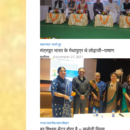
शहरनामा/ चलते हुए
मंत्रपूत भारत के मेधापुत्र थे लोढ़ाजी–पाषाण
शुभजिता
-
December 27, 2021
गजट/तकनीक/ज्ञान/विज्ञान
हर शिक्षक मेंटर होता है – सलोनी प्रिया