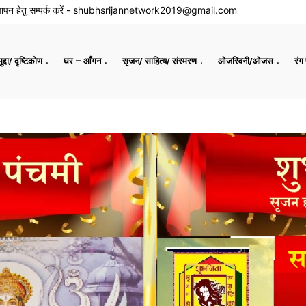
ापन हेतु सम्पर्क करें -
shubhsrijannetwork2019@gmail.com
द्दा/ दृष्टिकोण
घर – आँगन
सृजन/ साहित्य/ संस्मरण
ओजस्विनी/ओजस
रंग