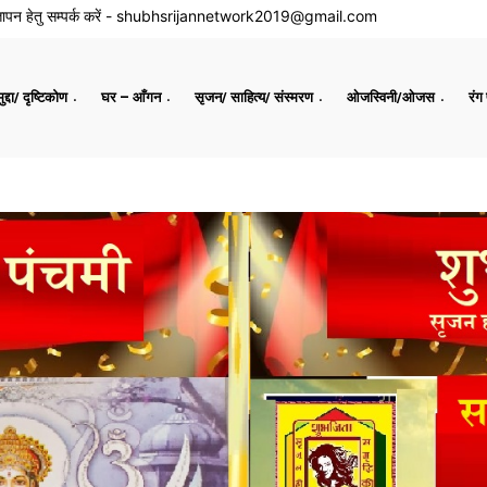
ापन हेतु सम्पर्क करें -
shubhsrijannetwork2019@gmail.com
द्दा/ दृष्टिकोण
घर – आँगन
सृजन/ साहित्य/ संस्मरण
ओजस्विनी/ओजस
रंग