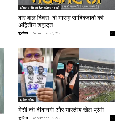
इतिहास/ नींव की ईंट/ धरोहर/ स्वदेशी
वीर बाल दिवसः दो मासूम साहिबजादों की
अद्वितीय शहादत
शुभजिता
-
December 25, 2025
0
इम्पैक्ट फीचर
मेसी की दीवानगी और भारतीय खेल प्रेमी
शुभजिता
-
December 15, 2025
0