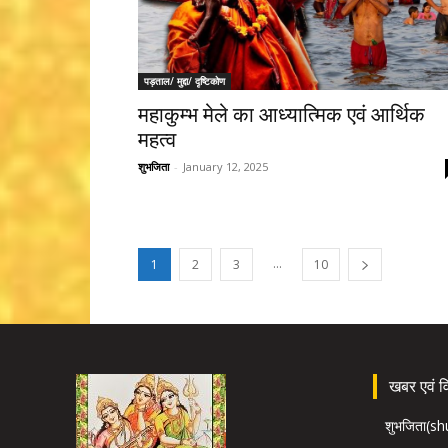
पड़ताल/ मुद्दा/ दृष्टिकोण
महाकुम्भ मेले का आध्यात्मिक एवं आर्थिक
महत्व
शुभजिता
-
January 12, 2025
...
1
2
3
10
खबर एवं विज
शुभजिता(s