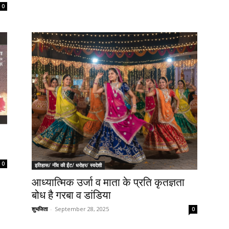
0
0
इतिहास/ नींव की ईंट/ धरोहर/ स्वदेशी
आध्यात्मिक उर्जा व माता के प्रति कृतज्ञता
बोध है गरबा व डांडिया
शुभजिता
-
September 28, 2025
0