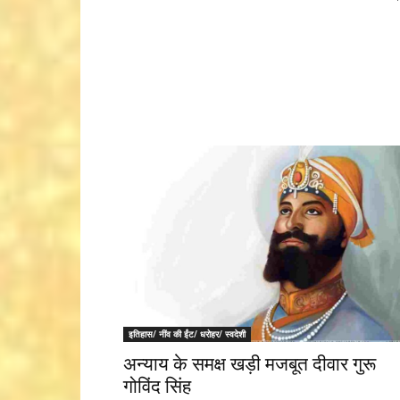
इतिहास/ नींव की ईंट/ धरोहर/ स्वदेशी
अन्याय के समक्ष खड़ी मजबूत दीवार गुरू
गोविंद सिंह