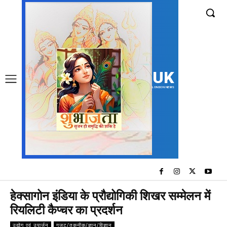
UK
LONDON NEWS
हेक्सागोन इंडिया के प्रौद्योगिकी शिखर सम्मेलन में
रियलिटी कैप्चर का प्रदर्शन
उद्योग एवं उपार्जन
गजट/तकनीक/ज्ञान/विज्ञान