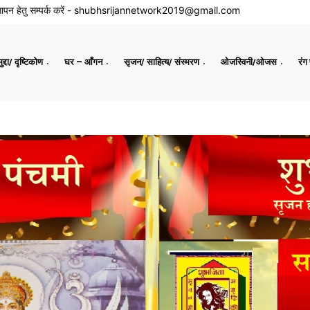
ापन हेतु सम्पर्क करें -
shubhsrijannetwork2019@gmail.com
द्दा/ दृष्टिकोण
घर – आँगन
सृजन/ साहित्य/ संस्मरण
ओजस्विनी/ओजस
रंग