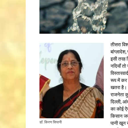
तीसरा विश
बांग्लादेश
इसी तरह ति
नदियाँ तो
विस्तारवाद
रूप में क
खतरा है। 
राजनेता कु
दिल्ली, आं
का कोई ऐस
किसान जब 
डॉ. किरण सिपानी
पानी खून स