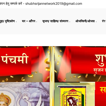
ापन हेतु सम्पर्क करें -
shubhsrijannetwork2019@gmail.com
द्दा/ दृष्टिकोण
घर – आँगन
सृजन/ साहित्य/ संस्मरण
ओजस्विनी/ओजस
रंग