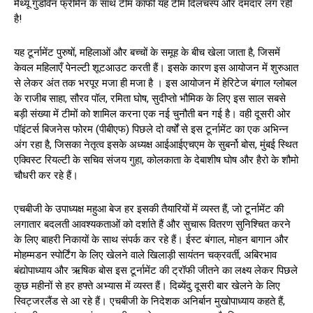
मैथ्यू गुडविन फ्रीमैन के साथ टीम काफी यह टीम दिलचस्प और दमदार लग रही
है!
यह टूर्नामेंट पुरुषों, महिलाओं और बच्चों के समूह के बीच खेला जाता है, जिसमें
केवल महिलाएँ पेनल्टी शूटआउट करती हैं। इसके कारण इस आयोजन में शुरुआत
से लेकर अंत तक भरपूर मजा ही मजा है । इस आयोजन में हेरिटेज बंगाल ग्लोबल
के राजीब साहा, सौरव पॉल, रमिता घोष, सुदीप्तो भौमिक के लिए इस साल सबसे
बड़ी संख्या में टीमों को शामिल करना एक नई चुनौती बन गई है। वही दूसरी ओर
पॉइंटर्स बिजनेस फोरम (पीबीएफ) पिछले दो वर्षों से इस टूर्नामेंट का एक अभिन्न
अंग रहा है, जिसका नेतृत्व इसके अध्यक्ष आईआईएचएम के सुबर्नो बोस, मुंबई स्थित
एक्विस्ट रियल्टी के सचिव संजय गुहा, कोलकाता के देबाशीष घोष और हैरो के शौमो
चौधरी कर रहे हैं।
एचबीजी के उपाध्यक्ष महुआ बेज हर इसकी तैयारियों में व्यस्त हैं, जो टूर्नामेंट की
लगातार बदलती आवश्यकताओं को दर्शाते हैं और सुचारू वितरण सुनिश्चित करने
के लिए बाहरी निकायों के साथ संपर्क कर रहे हैं। ईस्ट बंगाल, मोहन बागान और
मोहम्मडन स्पोर्टिंग के लिए खेलने वाले खिलाड़ी सायंतन चक्रवर्ती, अबिरभाव
बंद्योपाध्याय और ऋषिक बोस इस टूर्नामेंट की ट्रॉफी जीतने का लक्ष्य लेकर पिछले
कुछ महीनों से हर हफ्ते अभ्यास में व्यस्त हैं। दिब्येंदु दूसरी बार खेलने के लिए
स्विट्जरलैंड से आ रहे हैं। एचबीजी के निदेशक अनिर्बान मुखोपाध्याय कहते हैं,