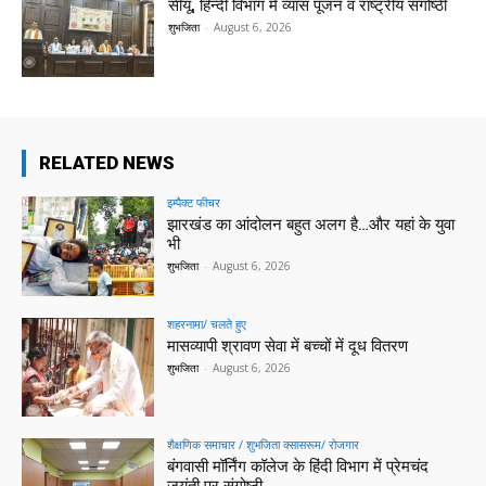
सीयू, हिन्दी विभाग में व्यास पूजन व राष्ट्रीय संगोष्ठी
शुभजिता
-
August 6, 2026
RELATED NEWS
इम्पैक्ट फीचर
झारखंड का आंदोलन बहुत अलग है…और यहां के युवा
भी
शुभजिता
-
August 6, 2026
शहरनामा/ चलते हुए
मासव्यापी श्रावण सेवा में बच्चों में दूध वितरण
शुभजिता
-
August 6, 2026
शैक्षणिक समाचार / शुभजिता क्सासरूम/ रोजगार
बंगवासी मॉर्निंग कॉलेज के हिंदी विभाग में प्रेमचंद