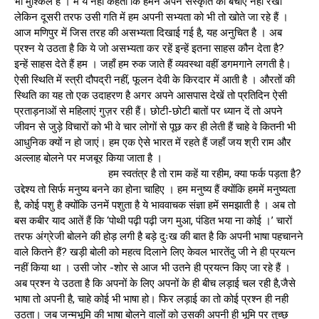
भी मुश्किल है । मैं ये नही कहती कि हमने अपने संस्कृति को बचाए नही रखा
लेकिन दूसरी तरफ उसी गति में हम अपनी सभ्यता को भी तो खोते जा रहे हैं ।
आज मणिपुर में जिस तरह की असभ्यता दिखाई गई है, यह अनुचित है । अब
प्रश्न ये उठता है कि ये जो असभ्यता कर रहें इन्हें इतना साहस कौन देता है?
इन्हें साहस देते हैं हम । जहाँ हम रुक जाते हैं व्यवस्था वहीं डगमगाने लगती है।
ऐसी स्थिति में स्त्री दौपद्री नहीं, फूलन देवी के किरदार में आती है । औरतों की
स्थिति का यह तो एक उदाहरण है अगर अपने आसपास देखें तो प्रतिदिन ऐसी
प्रताड़नाओं से महिलाएं गुज़र रही हैं। छोटी-छोटी बातों पर ध्यान दें तो अपने
जीवन से जुड़े विचारों को भी वे चार लोगों से पूछ कर ही लेती हैं चाहे वे कितनी भी
आधुनिक क्यों न हो जाएं। हम एक ऐसे भारत में रहते हैं जहाँ जय श्री राम और
अल्लाह बोलने पर मजबूर किया जाता है ।
हम स्वतंत्र है तो राम कहें या रहीम, क्या फर्क पड़ता है?
उद्देश्य तो सिर्फ मनुष्य बनने का होना चाहिए । हम मनुष्य हैं क्योंकि हममें मनुष्यता
है, कोई पशु है क्योंकि उनमें पशुता है ये भाववाचक संज्ञा हमें समझाती है । अब तो
बस कबीर याद आतें हैं कि ‘पोथी पढ़ी पढ़ी जग मुआ, पंडित भया ना कोई ।’ चारों
तरफ अंग्रेजी बोलने की होड़ लगी है बड़े दुःख की बात है कि अपनी भाषा पहचानने
वाले कितने हैं? खड़ी बोली को महत्व दिलाने लिए केवल भारतेंदु जी ने ही प्रयत्न
नहीं किया था । उसी जोर -शोर से आज भी उतने ही प्रयत्न किए जा रहे हैं ।
अब प्रश्न ये उठता है कि अपनों के लिए अपनों के ही बीच लड़ाई चल रही है,जैसे
भाषा तो अपनी है, चाहे कोई भी भाषा हो। फिर लड़ाई का तो कोई प्रश्न ही नही
उठता। जब जन्मभूमि की भाषा बोलने वालों को उसकी अपनी ही भूमि पर तुच्छ