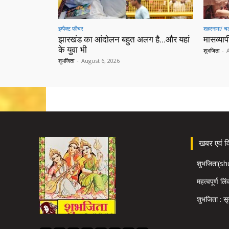
इम्पैक्ट फीचर
शहरनामा/ चल
झारखंड का आंदोलन बहुत अलग है…और यहां
मासव्यापी
के युवा भी
शुभजिता
-
शुभजिता
-
August 6, 2026
खबर एवं विज
शुभजिता(s
महत्वपूर्ण लि
शुभजिता : सृ