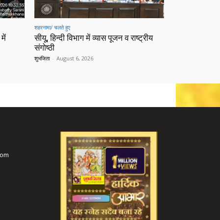
शहरनामा/ चलते हुए
में
सीयू, हिन्दी विभाग में व्यास पूजन व राष्ट्रीय
संगोष्ठी
शुभजिता
-
August 6, 2026
com