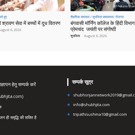
ते हुए
शैक्षणिक समाचार / शुभजिता क्सासरूम/ रोजगार
 श्रावण सेवा में बच्चों में दूध वितरण
बंगवासी मॉर्निंग कॉलेज के हिंदी विभाग 
प्रेमचंद जयंती पर संगोष्ठी
August 6, 2026
शुभजिता
-
August 6, 2026
सम्पर्क सूत्र
्ञापन हेतु सम्पर्क करें
shubhsrijannetwork2019@gmail.
hubhjita.com)
info@shubhjita.com
ंक
tripathisushma10@gmail.com
जन ही समृद्धि की शक्ति है