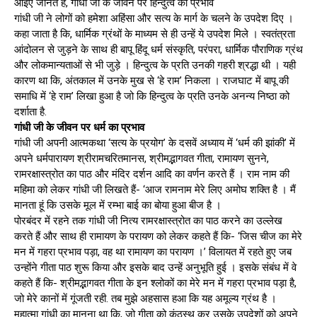
आइए जानते हैं, गांधी जी के जीवन पर हिन्दुत्व का प्रभाव
गांधी जी ने लोगों को हमेशा अहिंसा और सत्य के मार्ग के चलने के उपदेश दिए ।
कहा जाता है कि, धार्मिक ग्रंथों के माध्यम से ही उन्हें ये उपदेश मिले । स्वतंत्रता
आंदोलन से जुड़ने के साथ ही बापू हिंदू धर्म संस्कृति, परंपरा, धार्मिक पौराणिक ग्रंथ
और लोकमान्यताओं से भी जुड़े । हिन्दुत्व के प्रति उनकी गहरी श्रद्धा थी । यही
कारण था कि, अंतकाल में उनके मुख से ‘हे राम’ निकला । राजघाट में बापू की
समाधि में ‘हे राम’ लिखा हुआ है जो कि हिन्दुत्व के प्रति उनके अनन्य निष्ठा को
दर्शाता है.
गांधी जी के जीवन पर धर्म का प्रभाव
गांधी जी अपनी आत्मकथा ‘सत्य के प्रयोग’ के दसवें अध्याय में ‘धर्म की झांकी’ में
अपने धर्मपारायण श्रीरामचरितमानस, श्रीमद्भागवत गीता, रामायण सुनने,
रामरक्षास्त्रोत का पाठ और मंदिर दर्शन आदि का वर्णन करते हैं । राम नाम की
महिमा को लेकर गांधी जी लिखते हैं- ‘आज रामनाम मेरे लिए अमोघ शक्ति है । मैं
मानता हूं कि उसके मूल में रम्भा बाई का बोया हुआ बीज है ।
पोरबंदर में रहने तक गांधी जी नित्य रामरक्षास्त्रोत का पाठ करने का उल्लेख
करते हैं और साथ ही रामायण के परायण को लेकर कहते हैं कि- ‘जिस चीज का मेरे
मन में गहरा प्रभाव पड़ा, वह था रामायण का परायण ।’ विलायत में रहते हुए जब
उन्होंने गीता पाठ शुरू किया और इसके बाद उन्हें अनुभूति हुई । इसके संबंध में वे
कहते हैं कि- श्रीमद्भागवत गीता के इन श्लोकों का मेरे मन में गहरा प्रभाव पड़ा है,
जो मेरे कानों में गूंजती रही. तब मुझे अहसास हआ कि यह अमूल्य ग्रंथ है ।
महात्मा गांधी का मानना था कि, जो गीता को कंठस्थ कर उसके उपदेशों को अपने