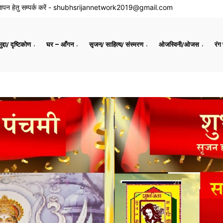
ापन हेतु सम्पर्क करें -
shubhsrijannetwork2019@gmail.com
द्दा/ दृष्टिकोण
घर – आँगन
सृजन/ साहित्य/ संस्मरण
ओजस्विनी/ओजस
रंग