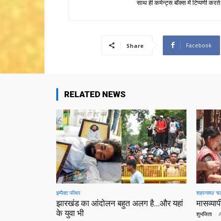
साथ ही कमेन्ट्स बॉक्स में टिप्पणी करते
Facebook
Share
RELATED NEWS
इम्पैक्ट फीचर
शहरनामा/ चल
झारखंड का आंदोलन बहुत अलग है…और यहां
मासव्यापी
के युवा भी
शुभजिता
-