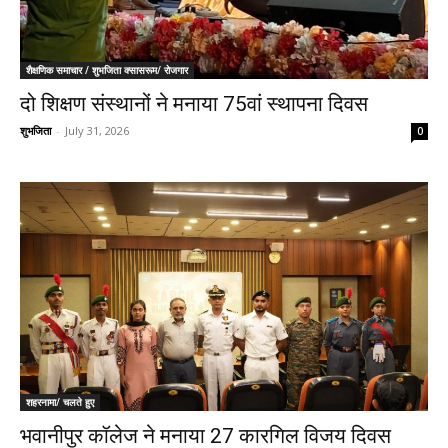
शैक्षणिक समाचार / शुभजिता क्सासरूम/ रोजगार
दो शिक्षण संस्थानों ने मनाया 75वां स्थापना दिवस
शुभजिता
-
July 31, 2026
0
शहरनामा/ चलते हुए
भवानीपुर कॉलेज ने मनाया 27 कारगिल विजय दिवस