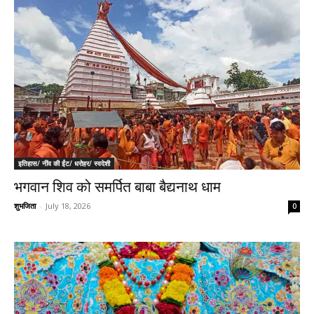
इतिहास/ नींव की ईंट/ धरोहर/ स्वदेशी
भगवान शिव को समर्पित बाबा बैद्यनाथ धाम
शुभजिता
-
July 18, 2026
0