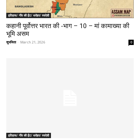
इतिहास/ नींव की ईंट/ धरोहर/ स्वदेशी
कहानी पूर्वोत्तर भारत की -भाग – 10 – मां कामाख्या की
भूमि असम
शुभजिता
-
March 21, 2026
0
इतिहास/ नींव की ईंट/ धरोहर/ स्वदेशी