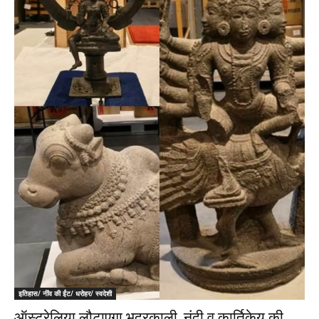
इतिहास/ नींव की ईंट/ धरोहर/ स्वदेशी
ऑस्ट्रेलिया लौटाएगा भद्रकाली, नंदी व कार्तिकेय की