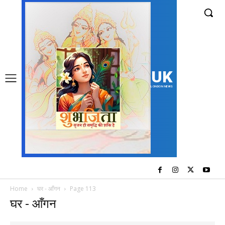
UK
LONDON NEWS
Home
घर - आँगन
Page 113
घर - आँगन