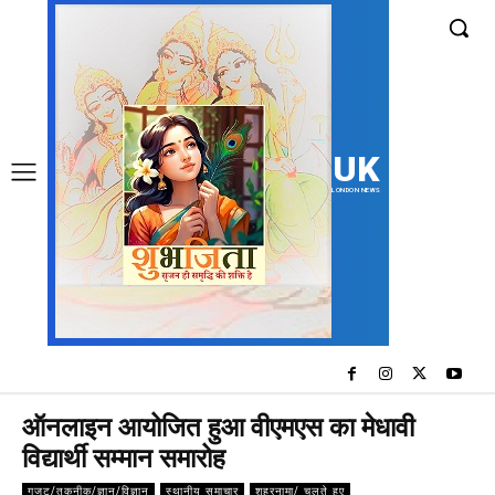
UK
LONDON NEWS
ऑनलाइन आयोजित हुआ वीएमएस का मेधावी
विद्यार्थी सम्मान समारोह
गजट/तकनीक/ज्ञान/विज्ञान
स्थानीय समाचार
शहरनामा/ चलते हुए