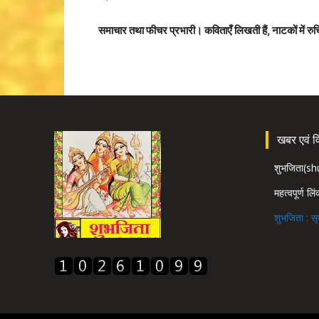
समाचार तथा फीचर प्रभारी। कविताएँ लिखती हैं, नाटकों में रु
खबर एवं विज
शुभजिता(s
महत्वपूर्ण लि
शुभजिता : सृ