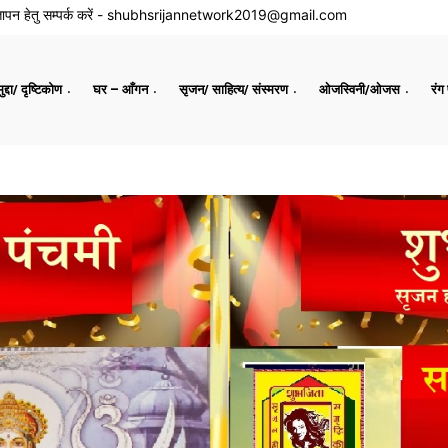
ापन हेतु सम्पर्क करें -
shubhsrijannetwork2019@gmail.com
द्दा/ दृष्टिकोण
घर – आँगन
सृजन/ साहित्य/ संस्मरण
ओजस्विनी/ओजस
रंग