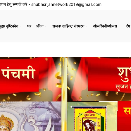
ापन हेतु सम्पर्क करें -
shubhsrijannetwork2019@gmail.com
द्दा/ दृष्टिकोण
घर – आँगन
सृजन/ साहित्य/ संस्मरण
ओजस्विनी/ओजस
रंग