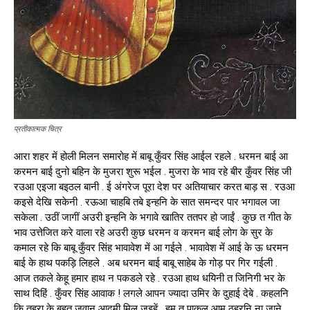
प्रतीकात्मक चित्र
आरा शहर में होली मिलन समारोह में बाबू कुँवर सिंह आईल रहले . धरमन बाई आ
करमन बाई दुनो बहिन के मुजरा शुरू भईल . मुजरा के भाव रहे बीर कुँवर सिंह जी
रउआ एइजा बइठल बानी . ई अंगरेज पूरा देश पर अतियाचार करत बाड़ स . रउआ
कइसे देखि सकेनी . रऊआ चाहबि तबे इन्हनि के सात समन्दर पार भगावल जा
सकेला . उठीं जागीं अउरी इन्हनि के भगावे खातिर ततपर हो जाईं . कुछ त गीत के
भाव उत्तेजित करे वाला रहे अउरी कुछ धरमन व करमन बाई लोग के सुर के
कमाल रहे कि बाबू कुँवर सिंह भावावेश में आ गईले . भावावेश में आई के ऊ धरमन
बाई के हाथ पकड़ि लिहले . अब धरमन बाई बाबू साहेब के गोड़ पर गिर गईली .
आज तकले केहू हमार हाथ न पकडले रहे . रउआ हाथ धयिनी त जिनिगी भर के
साथ दिहिं . कुँवर सिंह आवाक ! लगले आपन ज्यादा उमिर के दुहाई देबे . कहलनि
कि तहरा के बहुत जवान आदमी मिल जइहें . हम त पाकल आम ठहरनि ना जाने