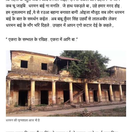
कब चू जाइबि . धरमन बाई ना मनलि . जे हाथ पकड़ले बा , उहे हमार मरद होइ .
हम मुसलमान हईं ,ये से रउआ बहाना बनावत बानी .ओइजा मौजूद सब लोग धरमन
बाई के बात के समर्थन कईल . अब बाबू कुँवर सिंह उहवाँ से लालअबीर लेकर
धरमन बाई के माँग भरि दिहले . उपहार में आपन एगो कटार देई के कहले ,
” एकरा के सम्भाल के रखिह . एकरा में आगि बा .”
धरमन की नृत्यशाला आज भी है