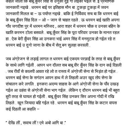
कहल जाला कि बाबू कुँवर सिंह से उनुका दुई गो लइका भइले स .ई प्रमाणिक
जानकारी नइखे . धरमन बाई पर इतिहास मौन बा .टुकड़ा टुकड़ा में जवन
जानकारी मिलल बा – ऊ पर्याप्त नइखे . बाकि ई निर्विवाद सच बा कि धरमन बाई
के बाबू कुँवर सिंह दिल – ओ – जान से चाहत रहले . ऊ धरमन बाई खाति अपना
गाँव जगदीश पुर में धरमन मस्जिद , आरा शहर में धरमन चौक व उनका बहिन के
खाति करमन टोला बसवले . बाबू कुँवर सिंह के पूरा परिवार उनका के मानत रहल
हा . ऐक बेरी कुँवर सिंह आ उनकरा भाई अमर सिंह में मनमुटाव हो गईल रहे त
धरमन बाई उ दुनो जाना के बीच में सेतु बन सुलहा करवली .
जब अंग्रेजन से लड़ाई लागल त धरमन बाई एकदम परछाईं के तरह से बाबू कुँवर
के साथे लागि गईली . आपन धन दौलत सब बाबू वीर कुँवर सिंह के दान कई दिहली
. जब रीवाँ से कालपी आवत रहे लो त रास्ता में अंग्रेजी सेना से भिड़ंत हो गईल .
धरमन बाई सेना के सगंठन आपन हाथ में ले लिहली अउर खुद तोप सेना के
संचालन करे लगलि . इनकरा अदम्य साहस के आगे अंग्रेजी सेना के पाँव उखड़
गईल आ उहंवा से अंग्रेजी सेना भाग गईल . लेकिन ए दौरान धरमन बाई भी बहुत
बुरी तरह से घायल हो गईली . बाबू कुँवर सिंह उनकर सिर अपना गोदी में रखि
लिहले . खून जियादा बहि गईल रहे . धरमन बाई बाबू कुँवर सिंह के कटार वापस
कई दिहली आ कहलि –
” देखि लीं , सवाच लीं ! एमे अबो आगि बा .”