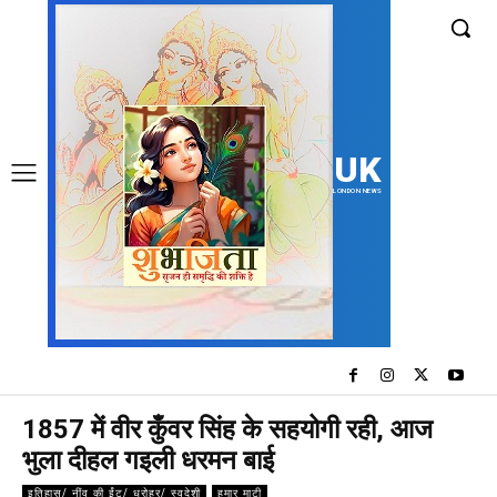
UK
LONDON NEWS
1857 में वीर कुँवर सिंह के सहयोगी रही, आज
भुला दीहल गइली धरमन बाई
इतिहास/ नींव की ईंट/ धरोहर/ स्वदेशी
हमार माटी