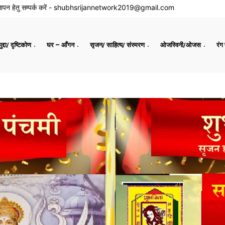
ापन हेतु सम्पर्क करें -
shubhsrijannetwork2019@gmail.com
द्दा/ दृष्टिकोण
घर – आँगन
सृजन/ साहित्य/ संस्मरण
ओजस्विनी/ओजस
रंग